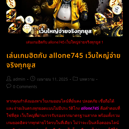
เล่นเกมฮิตกับ allone745 เว็บใหญ่จ่ายจริงทุกยูส 1
เล่นเกมฮิตกับ allone745 เว็บใหญ่จ่าย
จริงทุกยูส
admin
เมษายน 11, 2025
บทความ
0 Comments
หากคุณกำลังมองหาเว็บเกมออนไลน์ที่มั่นคง ปลอดภัย เชื่อถือได้
และจ่ายเงินตรงทุกยอดแบบไม่มีประวัติโกง
allone745
คือคำตอบที่
ใช่ที่สุด เว็บใหญ่ที่ผ่านการรับรองจากมาตรฐานสากล พร้อมทั้งรวม
เกมยอดฮิตจากทุกค่ายไว้ครบในที่เดียว ไม่ว่าจะเป็นสล็อตออนไลน์