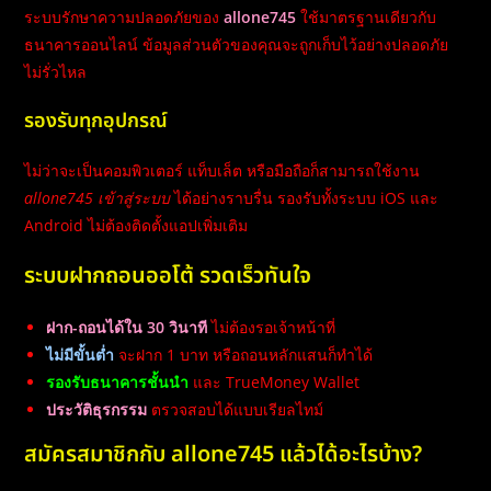
ระบบรักษาความปลอดภัยของ
allone745
ใช้มาตรฐานเดียวกับ
ธนาคารออนไลน์ ข้อมูลส่วนตัวของคุณจะถูกเก็บไว้อย่างปลอดภัย
ไม่รั่วไหล
รองรับทุกอุปกรณ์
ไม่ว่าจะเป็นคอมพิวเตอร์ แท็บเล็ต หรือมือถือก็สามารถใช้งาน
allone745 เข้าสู่ระบบ
ได้อย่างราบรื่น รองรับทั้งระบบ iOS และ
Android ไม่ต้องติดตั้งแอปเพิ่มเติม
ระบบฝากถอนออโต้ รวดเร็วทันใจ
ฝาก-ถอนได้ใน 30 วินาที
ไม่ต้องรอเจ้าหน้าที่
ไม่มีขั้นต่ำ
จะฝาก 1 บาท หรือถอนหลักแสนก็ทำได้
รองรับธนาคารชั้นนำ
และ TrueMoney Wallet
ประวัติธุรกรรม
ตรวจสอบได้แบบเรียลไทม์
สมัครสมาชิกกับ
allone745
แล้วได้อะไรบ้าง?