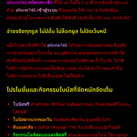
allone745 สมัครสมาชิก
ที่ใช้เวลาไม่ถึง 3 นาที จากนั้นเข้าสู่ระบบ
ด้วย
allone745 เข้าสู่ระบบ
ที่ปลอดภัย ใช้งานง่าย ไม่ซับซ้อน
พร้อมเข้าสู่โลกแห่งการเดิมพันได้ทันที รองรับทั้ง iOS และ Android
จ่ายจริงทุกยูส ไม่มีอั้น ไม่ล็อกยูส ไม่ปิดเว็บหนี
หนึ่งในจุดแข็งที่ทำให้
allone745
ได้รับความนิยมอย่างต่อเนื่องคือ
การจ่ายเงินอย่างโปร่งใส และยุติธรรม ทุกยอดถอนสามารถทำได้
ทันทีโดยไม่มีขั้นต่ำ ระบบฝาก-ถอนอัตโนมัติรวดเร็วใน 30 วินาที
ไม่มีการปิดปรับปรุงบ่อยให้เสียอารมณ์ เล่นได้เท่าไร ถอนเท่านั้น
ไม่มีการแบ่งจ่าย ไม่มีเลื่อนยอด ไม่มีข้ออ้าง
โปรโมชั่นและกิจกรรมโบนัสที่จัดหนักจัดเต็ม
โบนัสฟรี
สำหรับสมาชิกใหม่ ไม่ต้องฝากก่อน รับเครดิตฟรีไปเล่น
ได้ทันที
โบนัสฝากแรกของวัน
รับเพิ่มทันทีทุกวัน สูงสุดถึง 50%
คืนยอดเสีย
รายสัปดาห์ สูงสุด 10% รับเงินคืนแบบอัตโนมัติ
กิจกรรมไลฟ์สดแจกเครดิตฟรี
ผ่านเพจและกลุ่มไลน์ ให้ร่วมสนุก