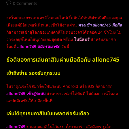
0 Comments
ยุคใหม่ของการเล่นคาสิโนออนไลน์เริ่มต้นได้ทันทีผ่านมือถือของคุณ
เพียงแค่มีอินเทอร์เน็ตและเข้าใช้งานผ่าน
ทางเข้า allone745 มือถือ
ก็สามารถเข้าสู่โลกของเกมคาสิโนครบวงจรได้ตลอด 24 ชั่วโมง ไม่
ว่าจะอยู่ที่ไหนก็สนุกกับเกมสุดฮิต พร้อม
โบนัสฟรี
สำหรับสมาชิก
ใหม่ที่
allone745 สมัครสมาชิก
วันนี้
ข้อดีของการเล่นคาสิโนผ่านมือถือกับ
allone745
เข้าถึงง่าย รองรับทุกระบบ
ไม่ว่าคุณจะใช้สมาร์ตโฟนระบบ Android หรือ iOS ก็สามารถ
allone745 เข้าสู่ระบบ
ผ่านบราวเซอร์ได้ทันที ไม่ต้องดาวน์โหลด
แอปพลิเคชันให้เปลืองพื้นที่
เล่นได้ทุกเกมคาสิโนในแพลตฟอร์มเดียว
allone745
รวมเกมคาสิโนไว้ครบ ทั้งบาคาร่า เสือมังกร รูเล็ต