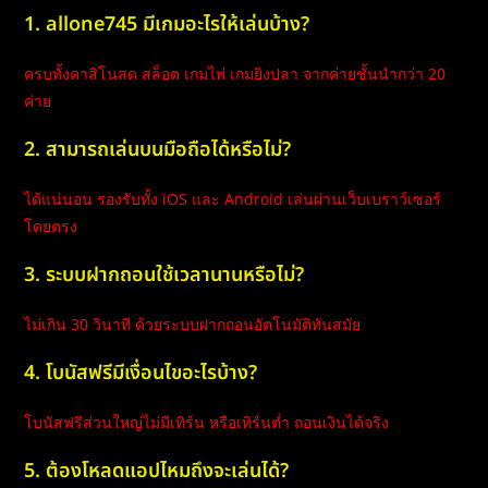
1.
allone745 มีเกมอะไรให้เล่นบ้าง?
ครบทั้งคาสิโนสด สล็อต เกมไพ่ เกมยิงปลา จากค่ายชั้นนำกว่า 20
ค่าย
2.
สามารถเล่นบนมือถือได้หรือไม่?
ได้แน่นอน รองรับทั้ง iOS และ Android เล่นผ่านเว็บเบราว์เซอร์
โดยตรง
3.
ระบบฝากถอนใช้เวลานานหรือไม่?
ไม่เกิน 30 วินาที ด้วยระบบฝากถอนอัตโนมัติทันสมัย
4.
โบนัสฟรีมีเงื่อนไขอะไรบ้าง?
โบนัสฟรีส่วนใหญ่ไม่มีเทิร์น หรือเทิร์นต่ำ ถอนเงินได้จริง
5.
ต้องโหลดแอปไหมถึงจะเล่นได้?