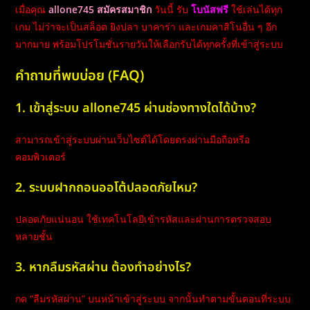
เมื่อคุณ
allone745 สมัครสมาชิก
วันนี้ รับ
โบนัสฟรี
ใช้เล่นได้ทุก
เกม ไม่ว่าจะเป็นสล็อต ยิงปลา บาคาร่า และเกมคาสิโนอื่น ๆ อีก
มากมาย พร้อมโปรโมชั่นรายวันให้เลือกรับได้ทุกครั้งที่เข้าสู่ระบบ
คำถามที่พบบ่อย (FAQ)
1.
เข้าสู่ระบบ allone745 ผ่านช่องทางใดได้บ้าง?
สามารถเข้าสู่ระบบผ่านเว็บไซต์ได้โดยตรงผ่านมือถือหรือ
คอมพิวเตอร์
2.
ระบบฝากถอนออโต้ปลอดภัยไหม?
ปลอดภัยแน่นอน ใช้เทคโนโลยีเข้ารหัสและผ่านการตรวจสอบ
หลายชั้น
3.
หากลืมรหัสผ่าน ต้องทำอย่างไร?
กด “ลืมรหัสผ่าน” บนหน้าเข้าสู่ระบบ จากนั้นทำตามขั้นตอนที่ระบบ