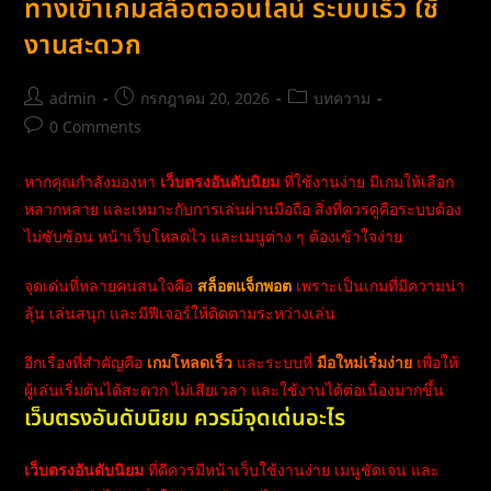
ทางเข้าเกมสล็อตออนไลน์ ระบบเร็ว ใช้
งานสะดวก
admin
กรกฎาคม 20, 2026
บทความ
0 Comments
หากคุณกำลังมองหา
เว็บตรงอันดับนิยม
ที่ใช้งานง่าย มีเกมให้เลือก
หลากหลาย และเหมาะกับการเล่นผ่านมือถือ สิ่งที่ควรดูคือระบบต้อง
ไม่ซับซ้อน หน้าเว็บโหลดไว และเมนูต่าง ๆ ต้องเข้าใจง่าย
จุดเด่นที่หลายคนสนใจคือ
สล็อตแจ็กพอต
เพราะเป็นเกมที่มีความน่า
ลุ้น เล่นสนุก และมีฟีเจอร์ให้ติดตามระหว่างเล่น
อีกเรื่องที่สำคัญคือ
เกมโหลดเร็ว
และระบบที่
มือใหม่เริ่มง่าย
เพื่อให้
ผู้เล่นเริ่มต้นได้สะดวก ไม่เสียเวลา และใช้งานได้ต่อเนื่องมากขึ้น
เว็บตรงอันดับนิยม ควรมีจุดเด่นอะไร
เว็บตรงอันดับนิยม
ที่ดีควรมีหน้าเว็บใช้งานง่าย เมนูชัดเจน และ