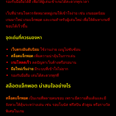
รองรับมือถือได้ดี เพื่อให้ผู้เล่นเข้าเกมได้สะดวกทุกเวลา
เว็บที่น่าสนใจควรจัดหมวดหมู่เกมให้เข้าใจง่าย เช่น เกมยอดนิยม
เกมมาใหม่ เกมแจ็กพอต และเกมสำหรับผู้เล่นใหม่ เพื่อให้ค้นหาเกมที่
ชอบได้เร็วขึ้น
จุดเด่นที่ควรมองหา
เว็บตรงอันดับนิยม
ใช้งานง่าย เมนูไม่ซับซ้อน
สล็อตแจ็กพอต
เพิ่มความน่าลุ้นในการเล่น
เกมโหลดเร็ว
ลดปัญหาเว็บค้างหรือรอนาน
มือใหม่เริ่มง่าย
มีระบบที่เข้าใจไม่ยาก
รองรับมือถือ เล่นได้สะดวกทุกที่
สล็อตแจ็กพอต น่าสนใจอย่างไร
สล็อตแจ็กพอต
เป็นเกมที่หลายคนชอบ เพราะมีความตื่นเต้นและมี
จังหวะให้ลุ้นระหว่างเล่น เช่น รอบโบนัส ฟรีสปิน ตัวคูณ หรือรางวัล
พิเศษในเกม