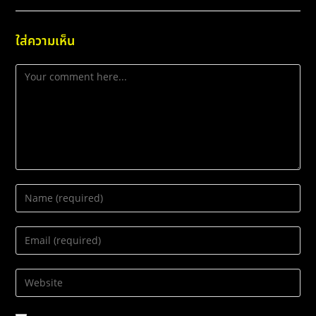
ใส่ความเห็น