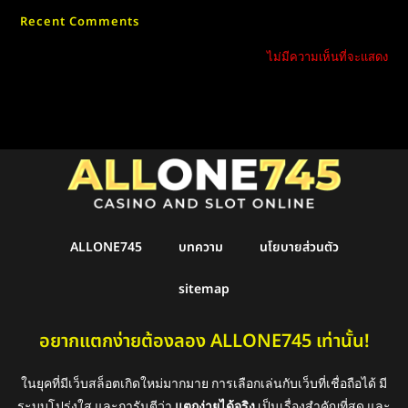
Recent Comments
ไม่มีความเห็นที่จะแสดง
ALLONE745
บทความ
นโยบายส่วนตัว
sitemap
อยากแตกง่ายต้องลอง ALLONE745 เท่านั้น!
ในยุคที่มีเว็บสล็อตเกิดใหม่มากมาย การเลือกเล่นกับเว็บที่เชื่อถือได้ มี
ระบบโปร่งใส และการันตีว่า
แตกง่ายได้จริง
เป็นเรื่องสำคัญที่สุด และ