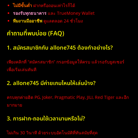
ไม่มีขั้นต่ำ
ฝากหรือถอนเท่าไรก็ได้
รองรับทุกธนาคาร
และ TrueMoney Wallet
ทีมงานมืออาชีพ
ดูแลตลอด 24 ชั่วโมง
คำถามที่พบบ่อย (FAQ)
1.
สมัครสมาชิกกับ allone745 ต้องทำอย่างไร?
เพียงคลิกที่ “สมัครสมาชิก” กรอกข้อมูลให้ครบ แล้วรอรับยูสเซอร์
เพื่อเริ่มเล่นทันที
2.
allone745 มีค่ายเกมไหนให้เล่นบ้าง?
ครบทุกค่ายฮิต PG, Joker, Pragmatic Play, JILI, Red Tiger และอีก
มากมาย
3.
การฝาก-ถอนใช้เวลานานหรือไม่?
ไม่เกิน 30 วินาที ด้วยระบบอัตโนมัติที่ทันสมัยที่สุด