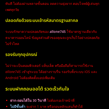
ทันที ไม่ต้องผ่านหลายขั้นตอน ลดความยุ่งยาก ตอบโจทย์ผู้เล่นทุก
เพศทุกวัย
ปลอดภัยด้วยระบบเข้ารหัสมาตรฐานสากล
ระบบรักษาความปลอดภัยของ
allone745
ใช้มาตรฐานเดียวกับ
ธนาคารออนไลน์ ข้อมูลส่วนตัวของคุณจะถูกเก็บไว้อย่างปลอดภัย
ไม่รั่วไหล
รองรับทุกอุปกรณ์
ไม่ว่าจะเป็นคอมพิวเตอร์ แท็บเล็ต หรือมือถือก็สามารถใช้งาน
allone745 เข้าสู่ระบบ
ได้อย่างราบรื่น รองรับทั้งระบบ iOS และ
Android ไม่ต้องติดตั้งแอปเพิ่มเติม
ระบบฝากถอนออโต้ รวดเร็วทันใจ
ฝาก-ถอนได้ใน 30 วินาที
ไม่ต้องรอเจ้าหน้าที่
ไม่มีขั้นต่ำ
จะฝาก 1 บาท หรือถอนหลักแสนก็ทำได้